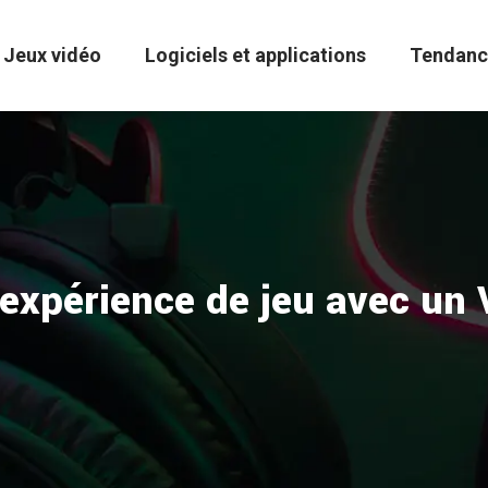
Jeux vidéo
Logiciels et applications
Tendanc
expérience de jeu avec un