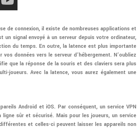
se de connexion, il existe de nombreuses applications et
st un signal envoyé à un serveur depuis votre ordinateur,
ction du temps. En outre, la latence est plus importante
cer vos données vers le serveur d’hébergement. N’oubliez
fie que la réponse de la souris et des claviers sera plus
lti-joueurs. Avec la latence, vous aurez également une
ppareils Android et iOS. Par conséquent, un service
VPN
igne sûr et sécurisé. Mais pour les joueurs, un service
fférentes et celles-ci peuvent laisser les appareils non