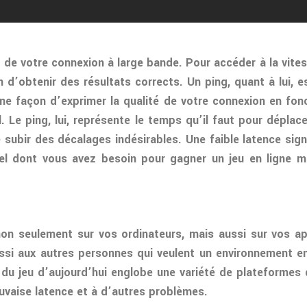
 de votre connexion à large bande. Pour accéder à la vites
n d’obtenir des résultats corrects. Un ping, quant à lui, e
ne façon d’exprimer la qualité de votre connexion en fon
 Le ping, lui, représente le temps qu’il faut pour dépla
 subir des décalages indésirables. Une faible latence signi
el dont vous avez besoin pour gagner un jeu en ligne mu
non seulement sur vos ordinateurs, mais aussi sur vos a
si aux autres personnes qui veulent un environnement en l
 jeu d’aujourd’hui englobe une variété de plateformes di
uvaise latence et à d’autres problèmes.