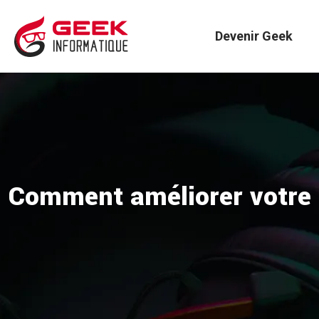
Devenir Geek
Comment améliorer votre 