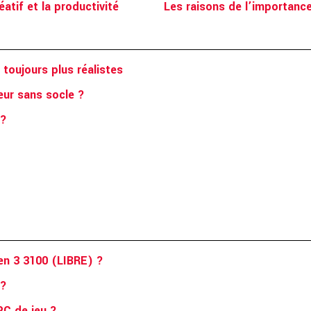
atif et la productivité
Les raisons de l’importance
 toujours plus réalistes
eur sans socle ?
 ?
zen 3 3100 (LIBRE) ?
 ?
PC de jeu ?