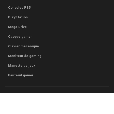
Consoles PS5
PlayStation
Mega Drive
Casque gamer
Clavier mécanique
Moniteur de gaming
Manette de jeux
Fauteuil gamer
L’avenir de la technologie à portée de main